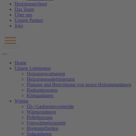
Heizungsrechner
Das Team
Über uns
Unsere Partner
Jobs
Home
Unsere Leistungen
Heizungswartungen
Heizungsmodernisierung
Planung und Berechnung von neuen Heizungsanlagen
Badsanierungen
Klimaanlagen
Wärme
Öl-/ Gasbrennwertgeräte
Wärmepumpen
Pelletheizung
Fernwärmekonzepte
Brennstoffzellen
Solaranlagen