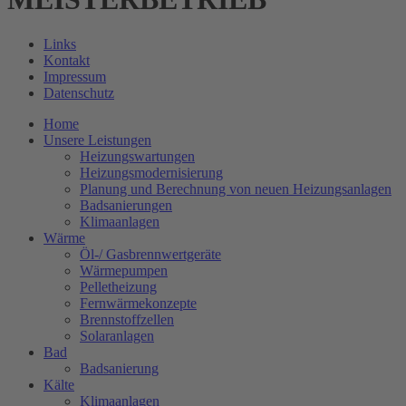
Links
Kontakt
Impressum
Datenschutz
Home
Unsere Leistungen
Heizungswartungen
Heizungsmodernisierung
Planung und Berechnung von neuen Heizungsanlagen
Badsanierungen
Klimaanlagen
Wärme
Öl-/ Gasbrennwertgeräte
Wärmepumpen
Pelletheizung
Fernwärmekonzepte
Brennstoffzellen
Solaranlagen
Bad
Badsanierung
Kälte
Klimaanlagen