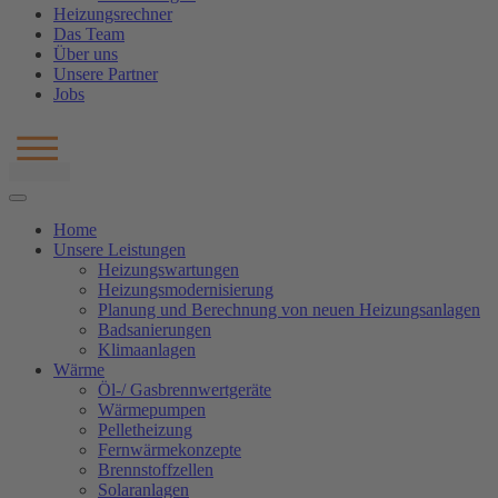
Heizungsrechner
Das Team
Über uns
Unsere Partner
Jobs
Home
Unsere Leistungen
Heizungswartungen
Heizungsmodernisierung
Planung und Berechnung von neuen Heizungsanlagen
Badsanierungen
Klimaanlagen
Wärme
Öl-/ Gasbrennwertgeräte
Wärmepumpen
Pelletheizung
Fernwärmekonzepte
Brennstoffzellen
Solaranlagen