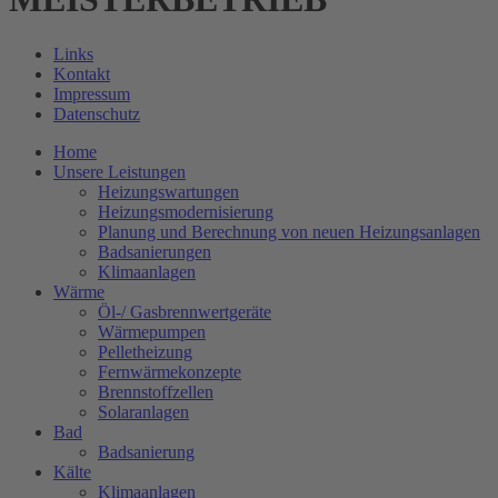
Links
Kontakt
Impressum
Datenschutz
Home
Unsere Leistungen
Heizungswartungen
Heizungsmodernisierung
Planung und Berechnung von neuen Heizungsanlagen
Badsanierungen
Klimaanlagen
Wärme
Öl-/ Gasbrennwertgeräte
Wärmepumpen
Pelletheizung
Fernwärmekonzepte
Brennstoffzellen
Solaranlagen
Bad
Badsanierung
Kälte
Klimaanlagen